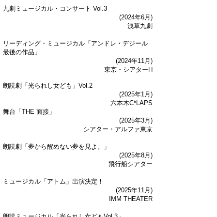
九劇ミュージカル・コンサート Vol.3
(2024年6月)
浅草九劇
リーディング・ミュージカル「アンドレ・デジール
最後の作品」
(2024年11月)
東京・シアターH​
朗読劇「光られし女ども」Vol.2
(2025年1月)
六本木C*LAPS
舞台「THE 面接」
(
2025年3月)
シアター・アルファ東京
​​​朗読劇「夢から醒めない夢を見よ。」
(2025年8月)
飛行船シアター
ミュージカル「アトム」
出演決定！
(2025年11月)
IMM THEATER
朗読ミュージカル「光られし女どもVol.3」