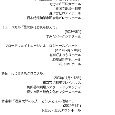
なかのZERO大ホール
新国立劇場中劇場
森ノ宮ピロティホール
日本特殊陶業市民会館ビレッジホール
ミュージカル「星の数ほど夜を数えて」
​(2023年8月)​
すみだパークシアター倉
ブロー
ドウェイミュージカル「ロジャース／ハート」
(2023年9月〜10月)
有楽町よみうりホール
北國新聞 赤羽ホール
松下IMPホール
舞台「ねじまき鳥クロニクル」
(2023年11月〜12月)
東京芸術劇場プレイハウス
梅田芸術劇場シアター・ドラマシティ
愛知刈谷市総合文化センター大ホール
音楽劇「瀧廉太郎の友人、と知人とその他諸々」
(2024年5月)
下北沢・北沢タウンホール