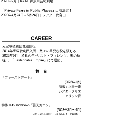
​2026年9月｜KAAT 神奈川芸術劇場
「Private Fears in Public Places」
出演決定！
2026年4月24日～5月24日｜
シアター代官山
CAREER
元宝塚歌劇団花組娘役
2014年宝塚歌劇団入団、数々の重要な役を演じる。
2022年9月「巡礼の年~リスト・フィレンツ、魂の彷
徨~」「Fashionable Empire」にて退団。
舞 台
「ファーストデート」
(2023年1月)
演出：上田一豪
シアタークリエ
アリソン役
梅棒 16th showdown「曇天ガエシ」
(2023年3月〜4月)
作・総合演出：伊藤今人〔梅棒〕