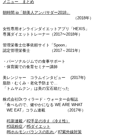
メニュー まとめ
朝時間.jp「朝美人アンバサダー2018」
（2018年）
女性専用オンラインダイエットアプリ「HEXIS」
専属ダイエットトレーナー（2017〜2018年）
管理栄養士仕事依頼サイト「Spoon」
認定管理栄養士 （2017～2021年）
・パーソナルジムでの食事サポート
・保育園での食育セミナー講師
美レンジャー コラムインタビュー (2017年)
脂肪・むくみ・老化予防まで…
「トムヤムクン」は美の宝石箱だった
株式会社Dr.ウィラード・ウォーター会報誌
「食べもので、健やかになる WE ARE WHAT
WE EAT」コラム連載 （2017年）
#1新連載
／
#2手足の冷え（冷え性）
#3花粉症
／
#5ダイエット
#6ホルモンバランスの乱れ
／
#7紫外線対策