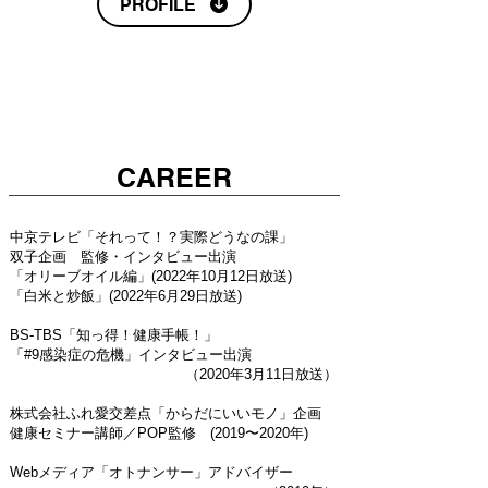
PROFILE
CAREER
中京テレビ「それって！？実際どうなの課」
双子企画 監修・インタビュー出演
「オリーブオイル編」(
2022
年10月12日放送)
「白米と炒飯」
(2022年6月29日放送)
BS-TBS「知っ得！健康手帳！」
「#9感染症の危機」インタビュー出演
（2020年3月11日放送）
株式会社ふれ愛交差点「からだにいいモノ」企画
健康セミナー講師／POP監修 (2019〜2020年)
Webメディア「オトナンサー」アドバイザー