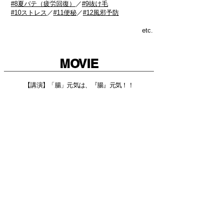
#8夏バテ（疲労回復）
／
#9抜け毛
#10ストレス
／
#11便秘
／
#12風邪予防
etc.
MOVIE
【講演】「腸」元気は、『腸』元気！！
【講演】一生モノの「やせ体質」をつくるダイエット