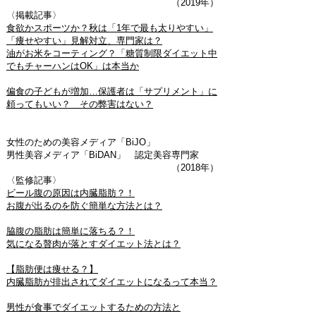
（2019年）
〈掲載記事〉
食欲かスポーツか？秋は「1年で最も太りやすい」
「痩せやすい」見解対立、専門家は？
油がお米をコーティング？「糖質制限ダイエット中
でもチャーハンはOK」は本当か
偏食の子どもが増加…保護者は「サプリメント」に
頼ってもいい？ その弊害はない？
女性のための美容メディア「BiJO」
男性美容メディア「BiDAN」 認定美容専門家
（2018年）
〈監修記事〉
ビール腹の原因は内臓脂肪？！
お腹が出るのを防ぐ簡単な方法とは？
脇腹の脂肪は簡単に落ちる？！
気になる贅肉が落とすダイエット法とは？
【脂肪便は痩せる？】
内臓脂肪が排出されてダイエットになるって本当？
男性が食事でダイエットするための方法と