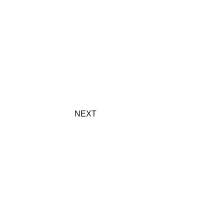
NEXT
ail：
toiawase@koin.tokyo