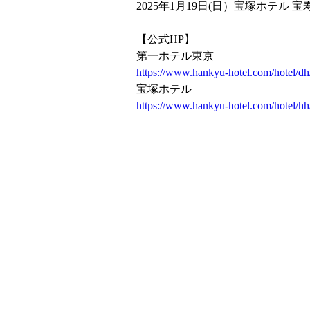
2025年1月19日(日）宝塚ホテル 宝
【公式HP】
第一ホテル東京
https://www.hankyu-hotel.com/hotel/dh
宝塚ホテル
https://www.hankyu-hotel.com/hotel/hh
Ⓒ THE KOIN ALL RIGHTS RESER
〒141-0031 東京都品川区西五反田7-21-1
​HOME
NEWS
TALENT
A