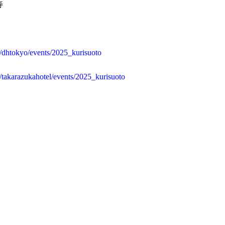
寿
/dhtokyo/events/2025_kurisuoto
/takarazukahotel/events/2025_kurisuoto
VED. 株式会社コイン THE KOIN Co.,Ltd.
 第5TOCビル 9階 TEL：03-5725-3977 FAX：03-5275-3445 M
BOUT
WORKS
SHOP
CONTACT
PRIVACY POLICY